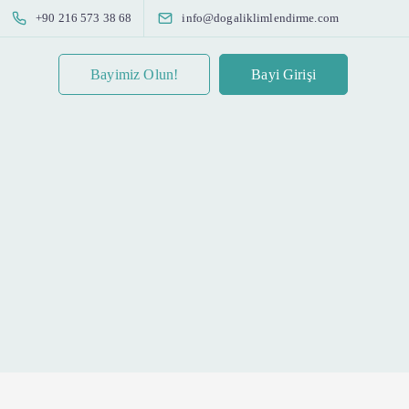
+90 216 573 38 68
info@dogaliklimlendirme.com
Bayimiz Olun!
Bayi Girişi