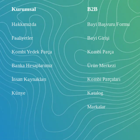
Kurumsal
B2B
Hakkımızda
Bayi Başvuru Formu
Faaliyetler
Bayi Girişi
Kombi Yedek Parça
Kombi Parça
Banka Hesaplarımız
Ürün Merkezi
İnsan Kaynakları
Kombi Parçaları
Künye
Katalog
Markalar