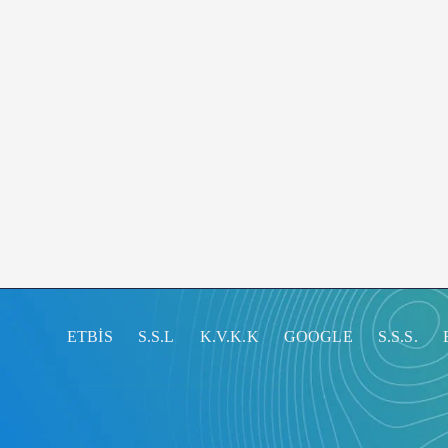
ETBİS
S.S.L
K.V.K.K
GOOGLE
S.S.S.