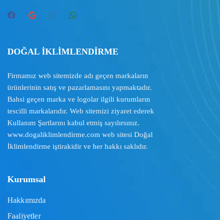
DOĞAL İKLİMLENDİRME
Firmamız web sitemizde adı geçen markaların
ürünlerinin satış ve pazarlamasını yapmaktadır.
Bahsi geçen marka ve logolar ilgili kurumların
tescilli markalarıdır. Web sitemizi ziyaret ederek
Kullanım Şartlarını
kabul etmiş sayılırsınız.
www.dogaliklimlendirme.com
web sitesi Doğal
İklimlendirme iştirakidir ve her hakkı saklıdır.
Kurumsal
Hakkımızda
Faaliyetler