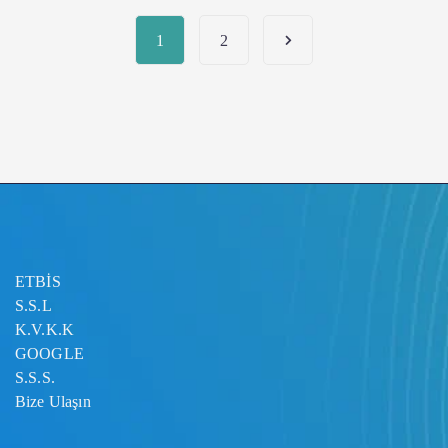
1
2
ETBİS
S.S.L
K.V.K.K
GOOGLE
S.S.S.
Bize Ulaşın