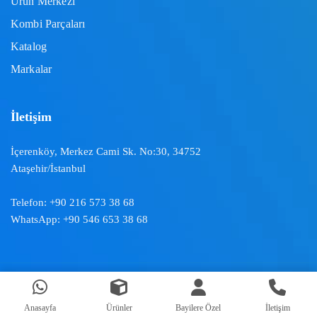
Ürün Merkezi
Kombi Parçaları
Katalog
Markalar
İletişim
İçerenköy, Merkez Cami Sk. No:30, 34752
Ataşehir/İstanbul
Telefon:
+90 216 573 38 68
WhatsApp:
+90 546 653 38 68
Doğal İklimlendirme ™ | 2024
Anasayfa
Ürünler
Bayilere Özel
İletişim