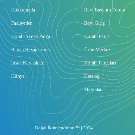
Hakkımızda
Bayi Başvuru Formu
Faaliyetler
Bayi Girişi
Kombi Yedek Parça
Kombi Parça
Banka Hesaplarımız
Ürün Merkezi
İnsan Kaynakları
Kombi Parçaları
Künye
Katalog
Markalar
Doğal İklimlendirme ™ | 2024