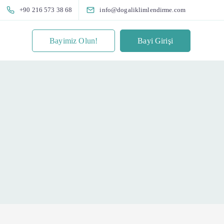
+90 216 573 38 68
info@dogaliklimlendirme.com
Bayimiz Olun!
Bayi Girişi