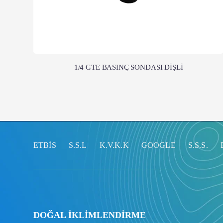
1/4 GTE BASINÇ SONDASI DİŞLİ
ETBİS
S.S.L
K.V.K.K
GOOGLE
S.S.S.
DOĞAL İKLİMLENDİRME