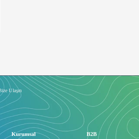
Bize Ulaşın
Kurumsal
B2B