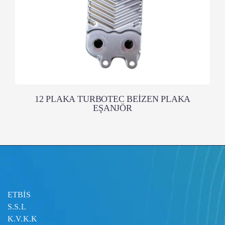
12 PLAKA TURBOTEC BEİZEN PLAKA
EŞANJÖR
ETBİS
S.S.L
K.V.K.K