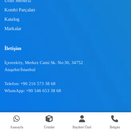
Ürün Merkezi
Kombi Parçaları
Katalog
Markalar
İletişim
İçerenköy, Merkez Cami Sk. No:30, 34752
Ataşehir/İstanbul
Telefon:
+90 216 573 38 68
WhatsApp:
+90 546 653 38 68
Doğal İklimlendirme ™ | 2024
Anasayfa
Ürünler
Bayilere Özel
İletişim