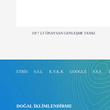
3/8 7 LT ÖNAYSAN GENLEŞME TANKI
ETBİS
S.S.L
K.V.K.K
GOOGLE
S.S.S.
DOĞAL İKLİMLENDİRME