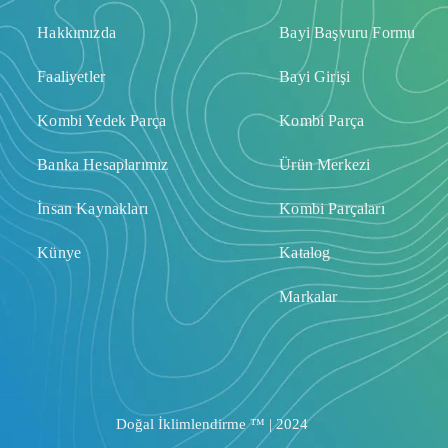
Hakkımızda
Bayi Başvuru Formu
Faaliyetler
Bayi Girişi
Kombi Yedek Parça
Kombi Parça
Banka Hesaplarımız
Ürün Merkezi
İnsan Kaynakları
Kombi Parçaları
Künye
Katalog
Markalar
Doğal İklimlendirme ™ | 2024