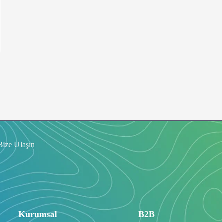
Bize Ulaşın
Kurumsal
B2B