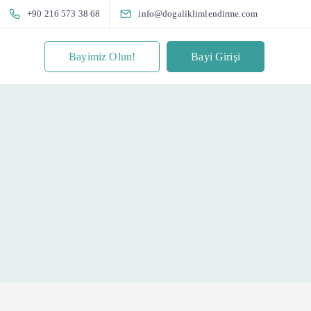
+90 216 573 38 68
info@dogaliklimlendirme.com
Bayimiz Olun!
Bayi Girişi