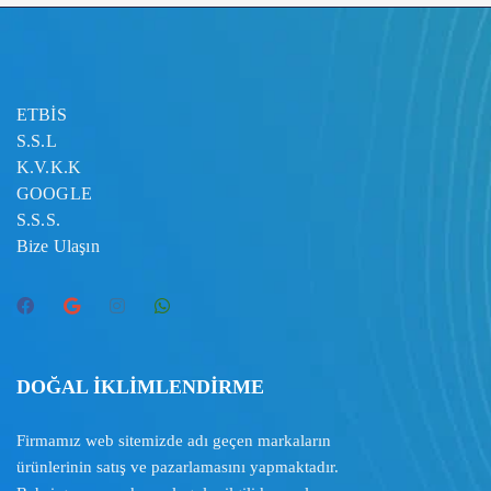
ETBİS
S.S.L
K.V.K.K
GOOGLE
S.S.S.
Bize Ulaşın
DOĞAL İKLİMLENDİRME
Firmamız web sitemizde adı geçen markaların
ürünlerinin satış ve pazarlamasını yapmaktadır.