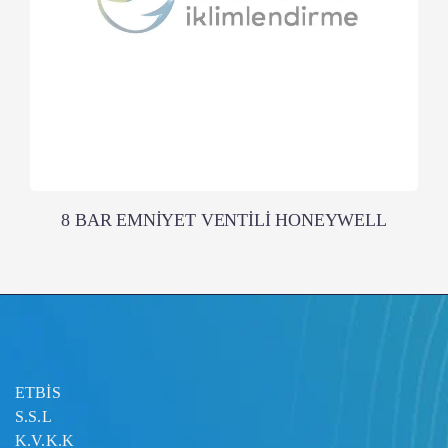
8 BAR EMNİYET VENTİLİ HONEYWELL
ETBİS
S.S.L
K.V.K.K