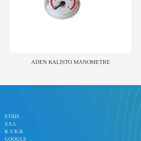
ADEN KALİSTO MANOMETRE
ETBİS
S.S.L
K.V.K.K
GOOGLE