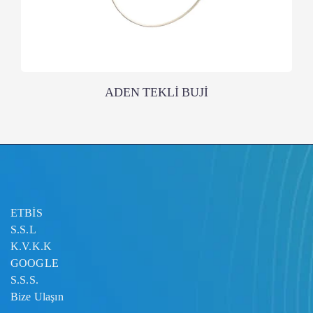
ADEN TEKLİ BUJİ
ETBİS
S.S.L
K.V.K.K
GOOGLE
S.S.S.
Bize Ulaşın