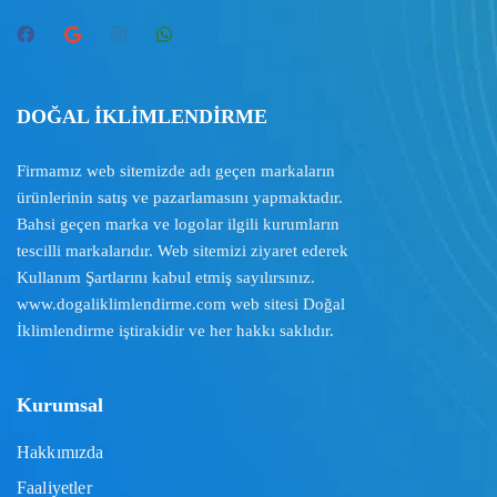
DOĞAL İKLİMLENDİRME
Firmamız web sitemizde adı geçen markaların
ürünlerinin satış ve pazarlamasını yapmaktadır.
Bahsi geçen marka ve logolar ilgili kurumların
tescilli markalarıdır. Web sitemizi ziyaret ederek
Kullanım Şartlarını
kabul etmiş sayılırsınız.
www.dogaliklimlendirme.com
web sitesi Doğal
İklimlendirme iştirakidir ve her hakkı saklıdır.
Kurumsal
Hakkımızda
Faaliyetler