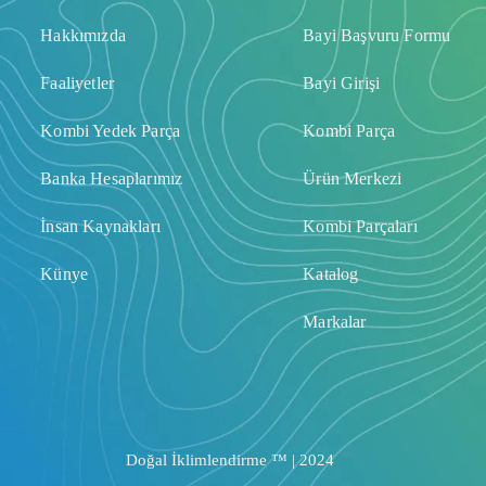
Hakkımızda
Bayi Başvuru Formu
Faaliyetler
Bayi Girişi
Kombi Yedek Parça
Kombi Parça
Banka Hesaplarımız
Ürün Merkezi
İnsan Kaynakları
Kombi Parçaları
Künye
Katalog
Markalar
Doğal İklimlendirme ™ | 2024