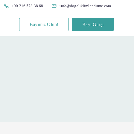
+90 216 573 38 68
info@dogaliklimlendirme.com
Bayimiz Olun!
Bayi Girişi