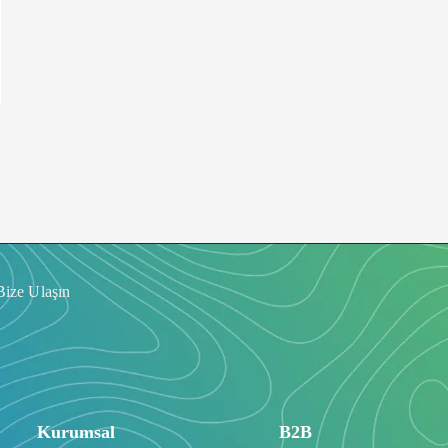
Bize Ulaşın
Kurumsal
B2B