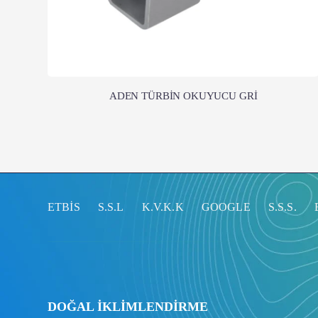
ADEN TÜRBİN OKUYUCU GRİ
ETBİS
S.S.L
K.V.K.K
GOOGLE
S.S.S.
DOĞAL İKLİMLENDİRME