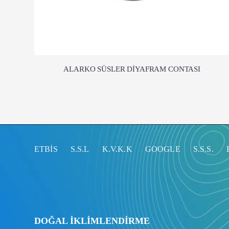
ALARKO SÜSLER DİYAFRAM CONTASI
ETBİS
S.S.L
K.V.K.K
GOOGLE
S.S.S.
DOĞAL İKLİMLENDİRME