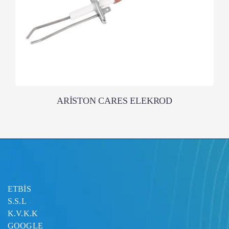
ARİSTON CARES ELEKROD
ETBİS
S.S.L
K.V.K.K
GOOGLE