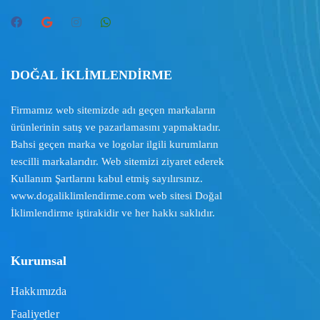
DOĞAL İKLİMLENDİRME
Firmamız web sitemizde adı geçen markaların
ürünlerinin satış ve pazarlamasını yapmaktadır.
Bahsi geçen marka ve logolar ilgili kurumların
tescilli markalarıdır. Web sitemizi ziyaret ederek
Kullanım Şartlarını
kabul etmiş sayılırsınız.
www.dogaliklimlendirme.com
web sitesi Doğal
İklimlendirme iştirakidir ve her hakkı saklıdır.
Kurumsal
Hakkımızda
Faaliyetler