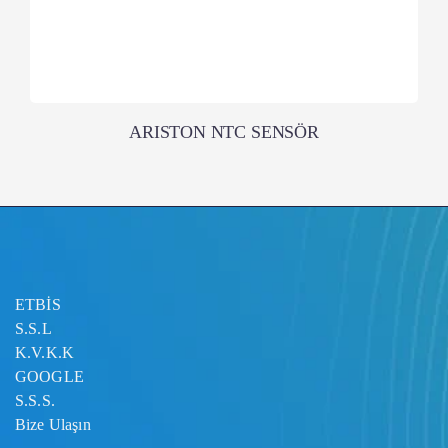
ARISTON NTC SENSÖR
ETBİS
S.S.L
K.V.K.K
GOOGLE
S.S.S.
Bize Ulaşın