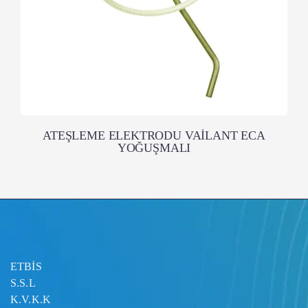
ATEŞLEME ELEKTRODU VAİLANT ECA
YOĞUŞMALI
ETBİS
S.S.L
K.V.K.K