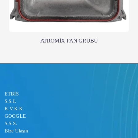
ATROMİX FAN GRUBU
ETBİS
S.S.L
K.V.K.K
GOOGLE
S.S.S.
Bize Ulaşın