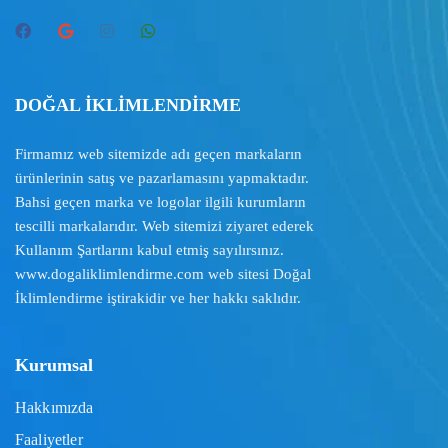
DOĞAL İKLİMLENDİRME
Firmamız web sitemizde adı geçen markaların
ürünlerinin satış ve pazarlamasını yapmaktadır.
Bahsi geçen marka ve logolar ilgili kurumların
tescilli markalarıdır. Web sitemizi ziyaret ederek
Kullanım Şartlarını
kabul etmiş sayılırsınız.
www.dogaliklimlendirme.com
web sitesi Doğal
İklimlendirme iştirakidir ve her hakkı saklıdır.
Kurumsal
Hakkımızda
Faaliyetler