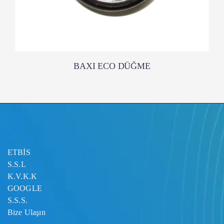
BAXI ECO DÜĞME
ETBİS
S.S.L
K.V.K.K
GOOGLE
S.S.S.
Bize Ulaşın