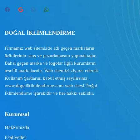
DOĞAL İKLİMLENDİRME
Firmamız web sitemizde adı geçen markaların
ürünlerinin satış ve pazarlamasını yapmaktadır.
Bahsi geçen marka ve logolar ilgili kurumların
tescilli markalarıdır. Web sitemizi ziyaret ederek
Kullanım Şartlarını
kabul etmiş sayılırsınız.
www.dogaliklimlendirme.com
web sitesi Doğal
İklimlendirme iştirakidir ve her hakkı saklıdır.
Kurumsal
Hakkımızda
Faaliyetler