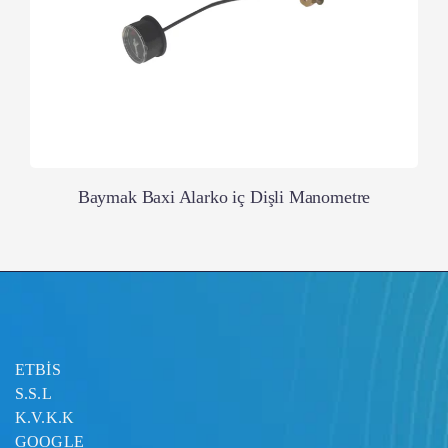
Baymak Baxi Alarko iç Dişli Manometre
ETBİS
S.S.L
K.V.K.K
GOOGLE