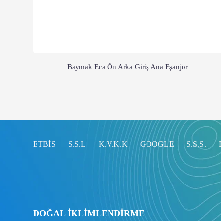
Baymak Eca Ön Arka Giriş Ana Eşanjör
ETBİS
S.S.L
K.V.K.K
GOOGLE
S.S.S.
DOĞAL İKLİMLENDİRME