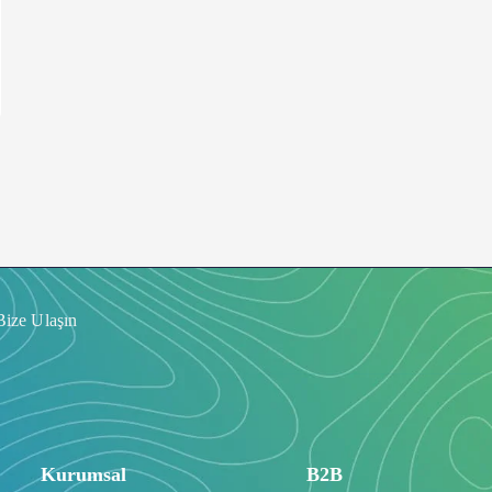
Bize Ulaşın
Kurumsal
B2B