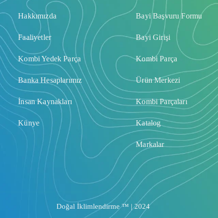
Hakkımızda
Bayi Başvuru Formu
Faaliyetler
Bayi Girişi
Kombi Yedek Parça
Kombi Parça
Banka Hesaplarımız
Ürün Merkezi
İnsan Kaynakları
Kombi Parçaları
Künye
Katalog
Markalar
Doğal İklimlendirme ™ | 2024