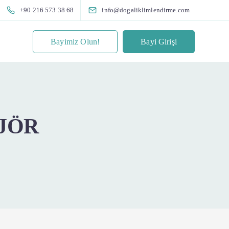
+90 216 573 38 68
info@dogaliklimlendirme.com
Bayimiz Olun!
Bayi Girişi
NJÖR