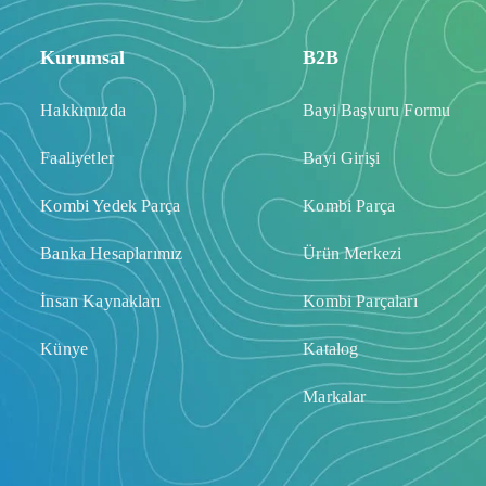
Kurumsal
B2B
Hakkımızda
Bayi Başvuru Formu
Faaliyetler
Bayi Girişi
Kombi Yedek Parça
Kombi Parça
Banka Hesaplarımız
Ürün Merkezi
İnsan Kaynakları
Kombi Parçaları
Künye
Katalog
Markalar