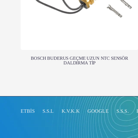
BOSCH BUDERUS GEÇME UZUN NTC SENSÖR
DALDIRMA TİP
ETBİS
S.S.L
K.V.K.K
GOOGLE
S.S.S.