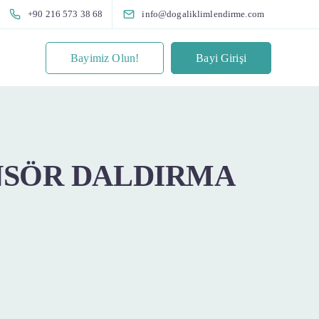
+90 216 573 38 68
info@dogaliklimlendirme.com
Bayimiz Olun!
Bayi Girişi
NSÖR DALDIRMA