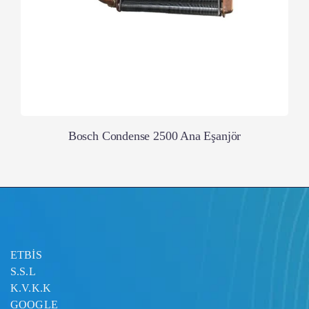
Bosch Condense 2500 Ana Eşanjör
ETBİS
S.S.L
K.V.K.K
GOOGLE