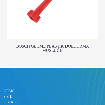
BOSCH GEÇME PLASTİK DOLDURMA
MUSLUĞU
ETBİS
S.S.L
K.V.K.K