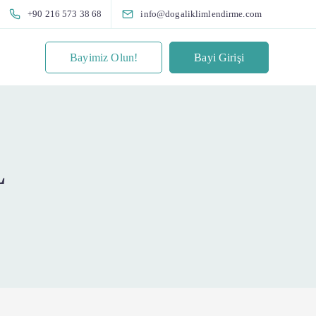
+90 216 573 38 68
info@dogaliklimlendirme.com
Bayimiz Olun!
Bayi Girişi
L