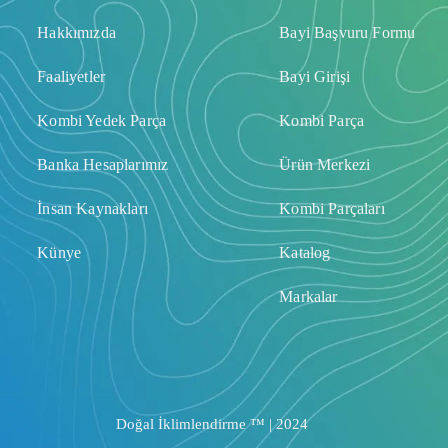
Hakkımızda
Bayi Başvuru Formu
Faaliyetler
Bayi Girişi
Kombi Yedek Parça
Kombi Parça
Banka Hesaplarımız
Ürün Merkezi
İnsan Kaynakları
Kombi Parçaları
Künye
Katalog
Markalar
Doğal İklimlendirme ™ | 2024