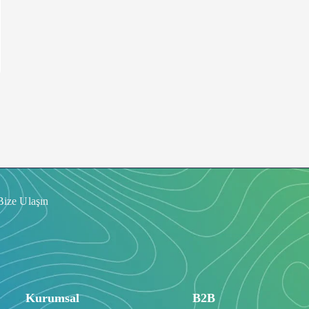
Bize Ulaşın
Kurumsal
B2B