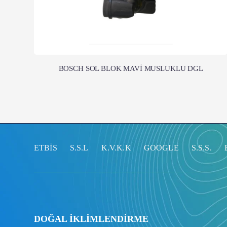
BOSCH SOL BLOK MAVİ MUSLUKLU DGL
ETBİS
S.S.L
K.V.K.K
GOOGLE
S.S.S.
DOĞAL İKLİMLENDİRME