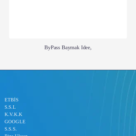
ByPass Baymak Idee,
ETBİS
S.S.L
K.V.K.K
GOOGLE
S.S.S.