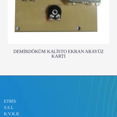
DEMİRDÖKÜM KALİSTO EKRAN ARAYÜZ
KARTI
ETBİS
S.S.L
K.V.K.K