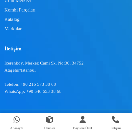
Ürün Merkezi
Kombi Parçaları
Katalog
Markalar
İletişim
İçerenköy, Merkez Cami Sk. No:30, 34752
Ataşehir/İstanbul
Telefon:
+90 216 573 38 68
WhatsApp:
+90 546 653 38 68
Doğal İklimlendirme ™ | 2024
Anasayfa
Ürünler
Bayilere Özel
İletişim