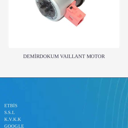
DEMİRDOKUM VAILLANT MOTOR
ETBİS
S.S.L
K.V.K.K
GOOGLE