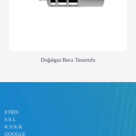
Doğalgaz Baca Tasarrufu
ETBİS
S.S.L
K.V.K.K
GOOGLE