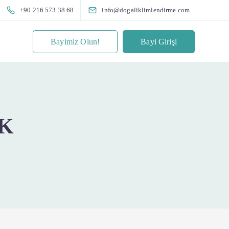
+90 216 573 38 68
info@dogaliklimlendirme.com
Bayimiz Olun!
Bayi Girişi
K