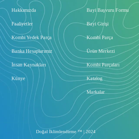
Hakkımızda
Bayi Başvuru Formu
Faaliyetler
Bayi Girişi
Kombi Yedek Parça
Kombi Parça
Banka Hesaplarımız
Ürün Merkezi
İnsan Kaynakları
Kombi Parçaları
Künye
Katalog
Markalar
Doğal İklimlendirme ™ | 2024