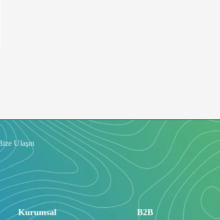
Bize Ulaşın
Kurumsal
B2B