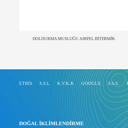
DOLDURMA MUSLUĞU AIRFEL BİTERMİK
ETBİS
S.S.L
K.V.K.K
GOOGLE
S.S.S.
DOĞAL İKLİMLENDİRME