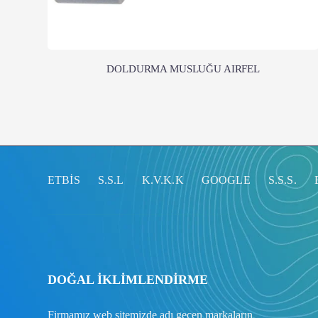
DOLDURMA MUSLUĞU AIRFEL
ETBİS
S.S.L
K.V.K.K
GOOGLE
S.S.S.
DOĞAL İKLİMLENDİRME
Firmamız web sitemizde adı geçen markaların