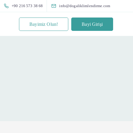
+90 216 573 38 68
info@dogaliklimlendirme.com
Bayimiz Olun!
Bayi Girişi