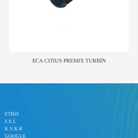
ECA CITIUS PREMIX TURBİN
ETBİS
S.S.L
K.V.K.K
GOOGLE