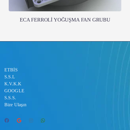
ECA FERROLİ YOĞUŞMA FAN GRUBU
ETBİS
S.S.L
K.V.K.K
GOOGLE
S.S.S.
Bize Ulaşın