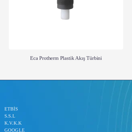
Eca Protherm Plastik Akış Türbini
ETBİS
S.S.L
K.V.K.K
GOOGLE