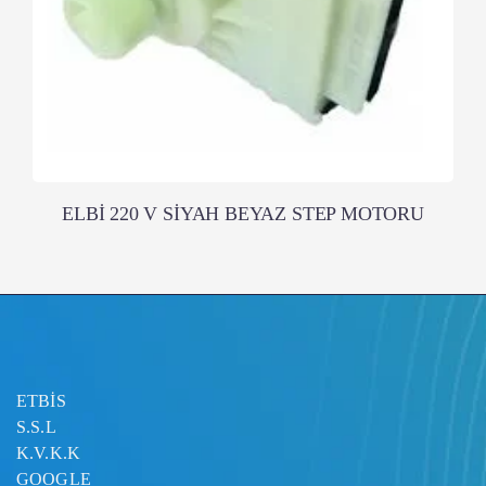
ELBİ 220 V SİYAH BEYAZ STEP MOTORU
ETBİS
S.S.L
K.V.K.K
GOOGLE