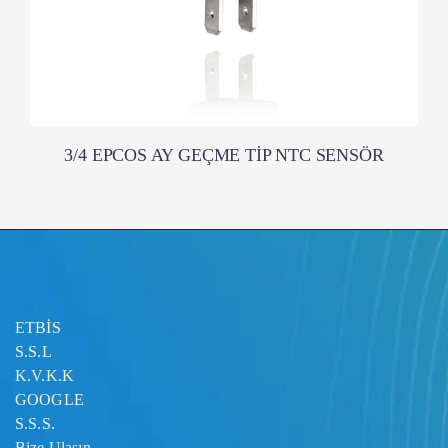
3/4 EPCOS AY GEÇME TİP NTC SENSÖR
ETBİS
S.S.L
K.V.K.K
GOOGLE
S.S.S.
Bize Ulaşın