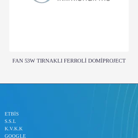
FAN 53W TIRNAKLI FERROLİ DOMİPROJECT
ETBİS
S.S.L
K.V.K.K
GOOGLE