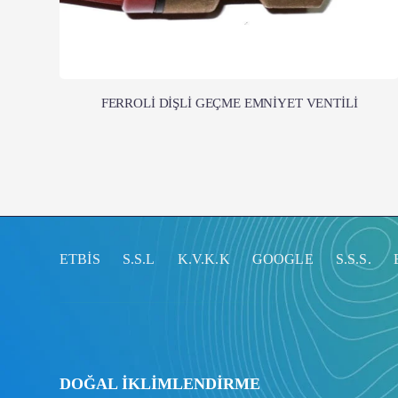
FERROLİ DİŞLİ GEÇME EMNİYET VENTİLİ
ETBİS
S.S.L
K.V.K.K
GOOGLE
S.S.S.
DOĞAL İKLİMLENDİRME