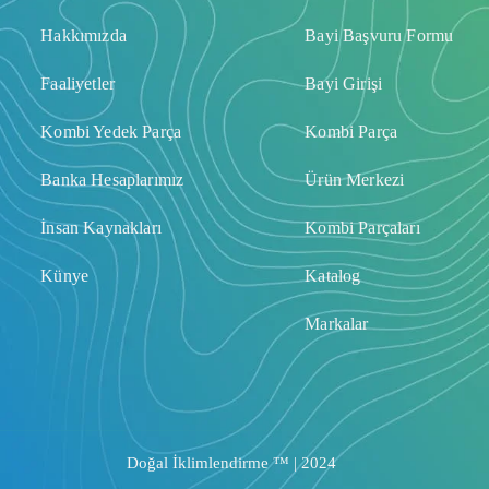
Hakkımızda
Bayi Başvuru Formu
Faaliyetler
Bayi Girişi
Kombi Yedek Parça
Kombi Parça
Banka Hesaplarımız
Ürün Merkezi
İnsan Kaynakları
Kombi Parçaları
Künye
Katalog
Markalar
Doğal İklimlendirme ™ | 2024