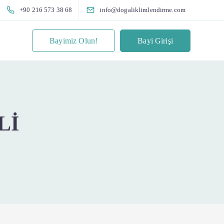
+90 216 573 38 68
info@dogaliklimlendirme.com
Bayimiz Olun!
Bayi Girişi
Lİ