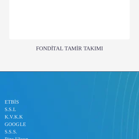
FONDİTAL TAMİR TAKIMI
ETBİS
S.S.L
K.V.K.K
GOOGLE
S.S.S.