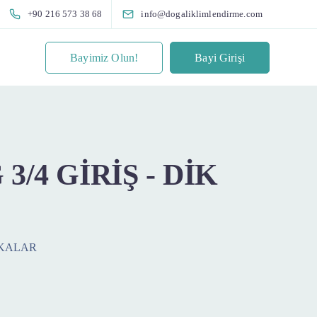
+90 216 573 38 68
info@dogaliklimlendirme.com
Bayimiz Olun!
Bayi Girişi
3/4 GİRİŞ - DİK
ARKALAR