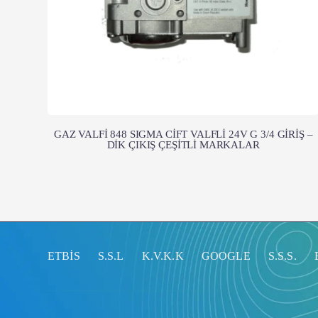
GAZ VALFİ 848 SIGMA CİFT VALFLİ 24V G 3/4 GİRİŞ –
DİK ÇIKIŞ ÇEŞİTLİ MARKALAR
ETBİS
S.S.L
K.V.K.K
GOOGLE
S.S.S.