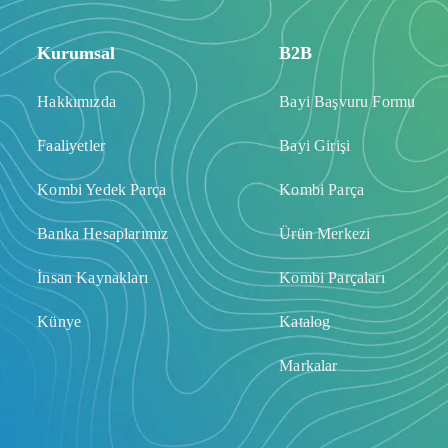
Kurumsal
B2B
Hakkımızda
Bayi Başvuru Formu
Faaliyetler
Bayi Girişi
Kombi Yedek Parça
Kombi Parça
Banka Hesaplarımız
Ürün Merkezi
İnsan Kaynakları
Kombi Parçaları
Künye
Katalog
Markalar