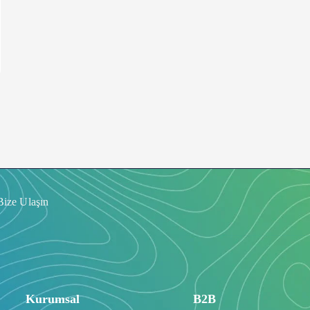
Bize Ulaşın
Kurumsal
B2B