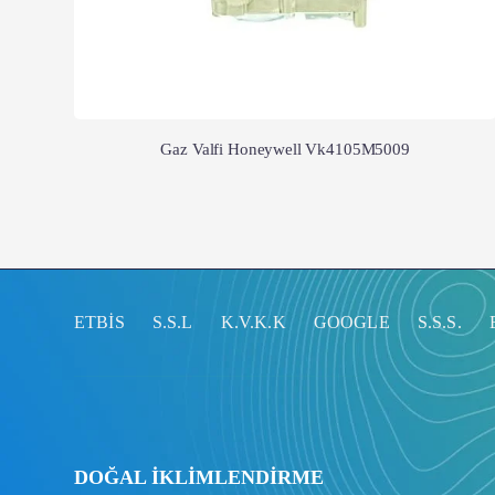
Gaz Valfi Honeywell Vk4105M5009
ETBİS
S.S.L
K.V.K.K
GOOGLE
S.S.S.
DOĞAL İKLİMLENDİRME