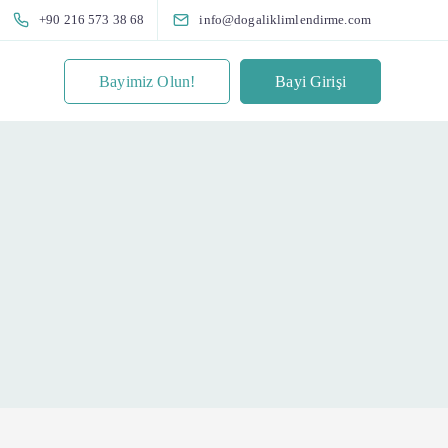
+90 216 573 38 68
info@dogaliklimlendirme.com
Bayimiz Olun!
Bayi Girişi