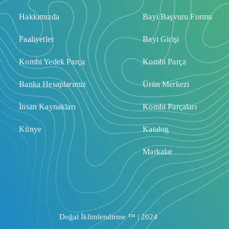
Hakkımızda
Bayi Başvuru Formu
Faaliyetler
Bayi Girişi
Kombi Yedek Parça
Kombi Parça
Banka Hesaplarımız
Ürün Merkezi
İnsan Kaynakları
Kombi Parçaları
Künye
Katalog
Markalar
Doğal İklimlendirme ™ | 2024