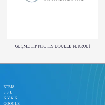
GEÇME TİP NTC ITS DOUBLE FERROLİ
ETBİS
S.S.L
K.V.K.K
GOOGLE