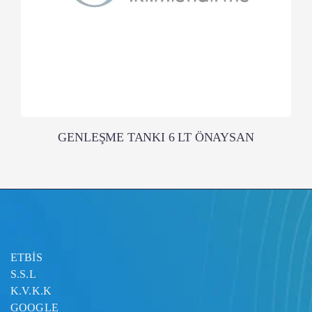
GENLEŞME TANKI 6 LT ÖNAYSAN
ETBİS
S.S.L
K.V.K.K
GOOGLE