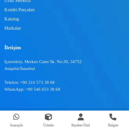
Ürün Merkezi
Kombi Parçaları
Katalog
Markalar
İletişim
İçerenköy, Merkez Cami Sk. No:30, 34752
Ataşehir/İstanbul
Telefon:
+90 216 573 38 68
WhatsApp:
+90 546 653 38 68
Doğal İklimlendirme ™ | 2024
Anasayfa
Ürünler
Bayilere Özel
İletişim