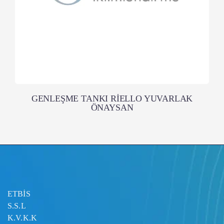
GENLEŞME TANKI RİELLO YUVARLAK
ÖNAYSAN
ETBİS
S.S.L
K.V.K.K