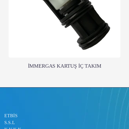
İMMERGAS KARTUŞ İÇ TAKIM
ETBİS
S.S.L