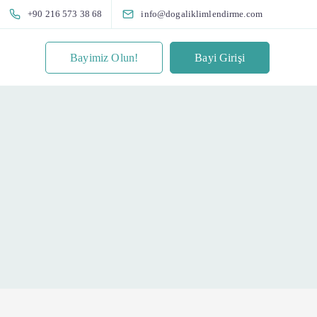
+90 216 573 38 68
info@dogaliklimlendirme.com
Bayimiz Olun!
Bayi Girişi