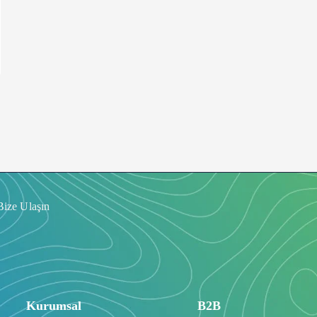
Bize Ulaşın
Kurumsal
B2B