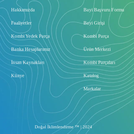
Hakkımızda
Bayi Başvuru Formu
Faaliyetler
Bayi Girişi
Kombi Yedek Parça
Kombi Parça
Banka Hesaplarımız
Ürün Merkezi
İnsan Kaynakları
Kombi Parçaları
Künye
Katalog
Markalar
Doğal İklimlendirme ™ | 2024