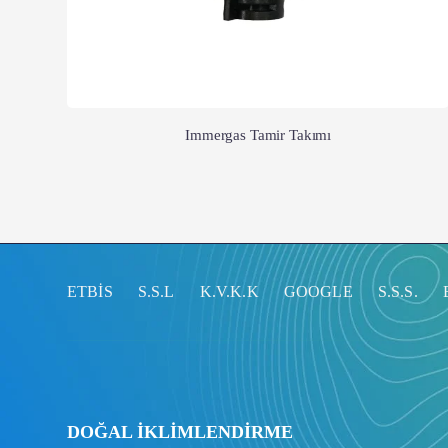
Immergas Tamir Takımı
ETBİS
S.S.L
K.V.K.K
GOOGLE
S.S.S.
DOĞAL İKLİMLENDİRME