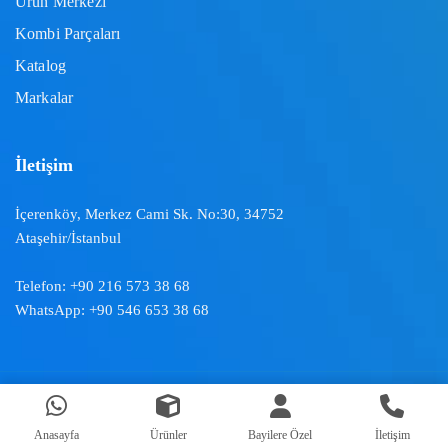
Ürün Merkezi
Kombi Parçaları
Katalog
Markalar
İletişim
İçerenköy, Merkez Cami Sk. No:30, 34752
Ataşehir/İstanbul
Telefon:
+90 216 573 38 68
WhatsApp:
+90 546 653 38 68
Doğal İklimlendirme ™ | 2024
Anasayfa
Ürünler
Bayilere Özel
İletişim