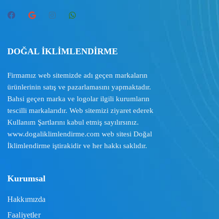
DOĞAL İKLİMLENDİRME
Firmamız web sitemizde adı geçen markaların
ürünlerinin satış ve pazarlamasını yapmaktadır.
Bahsi geçen marka ve logolar ilgili kurumların
tescilli markalarıdır. Web sitemizi ziyaret ederek
Kullanım Şartlarını
kabul etmiş sayılırsınız.
www.dogaliklimlendirme.com
web sitesi Doğal
İklimlendirme iştirakidir ve her hakkı saklıdır.
Kurumsal
Hakkımızda
Faaliyetler